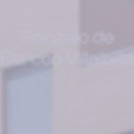
Gonzalo de
Berceo Villalbilla