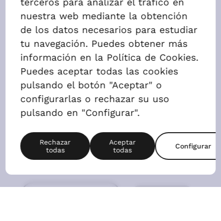
Ático Studios
AGENDAR VISITA
ALQUILAR
Precio
1020 €