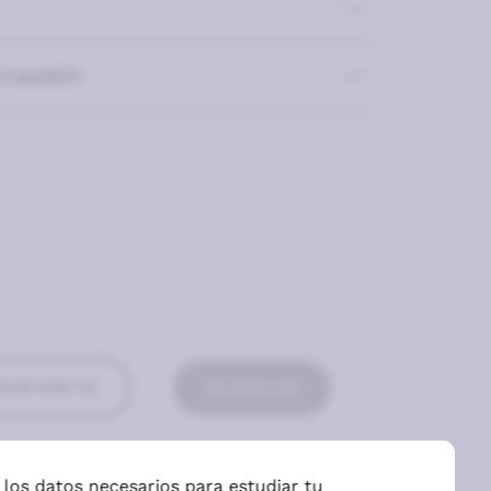
rmación
AR VISITA
ALQUILAR