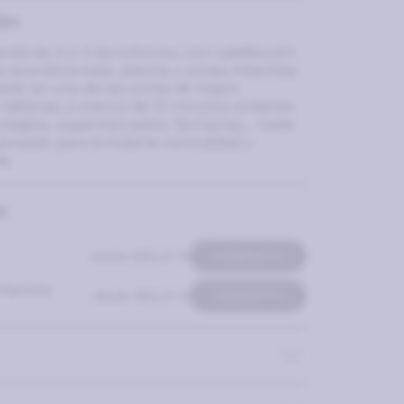
ón
ienda de 2 o 3 dormitorios, con calefacción
re acondicionado, piscina y zonas infantiles.
uado en una de las zonas de mayor
e Vallecas, a menos de 10 minutos andando
olegios, supermercados, farmacias... Cada
 pensado para brindarte comodidad y
a.
:
desde 890,07 €
COMPLETO
Adaptada
desde 962,27 €
COMPLETO