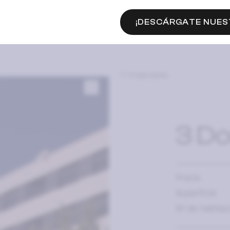
¡DESCÁRGATE NUES
Frida Kahlo
3 Do
Precio
Superficie
Nº de habitac