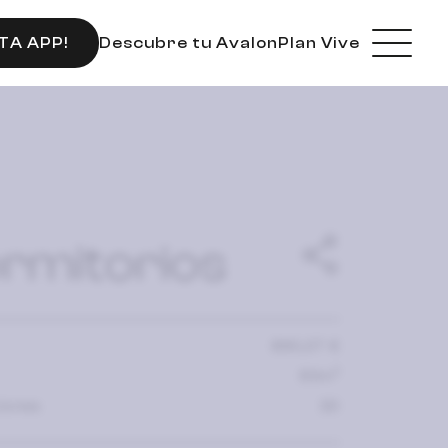
Descubre tu Avalon
Plan Vive
TA APP!
rmitorios
890,07 €
2
93m
iones
3D