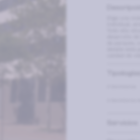
Descripci
Elige una viv
individual, ai
Todo ello sit
desarrollo d
de parques, c
detalle está
calidad de vid
Tipologías
3 Dormitorios
3 Dormitorios 
Servicios