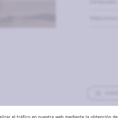
Dirección
Más info
AGEND