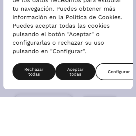
2 Dormitorios
AGENDAR VISITA
ALQUILAR
Precio
742,6 €
2
Superficie
80m