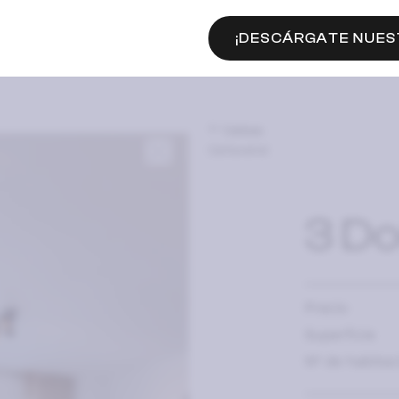
¡DESCÁRGATE NUES
Delibes
Cañaveral
3 Do
Precio
Superficie
Nº de habitac