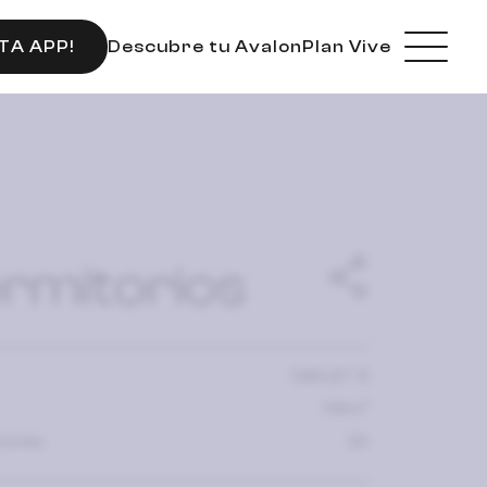
Descubre tu Avalon
Plan Vive
TA APP!
rmitorios
1360,67 €
2
119m
iones
3D