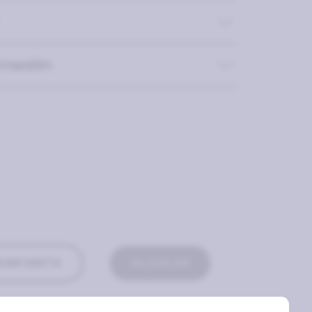
rmación
AR VISITA
ALQUILAR