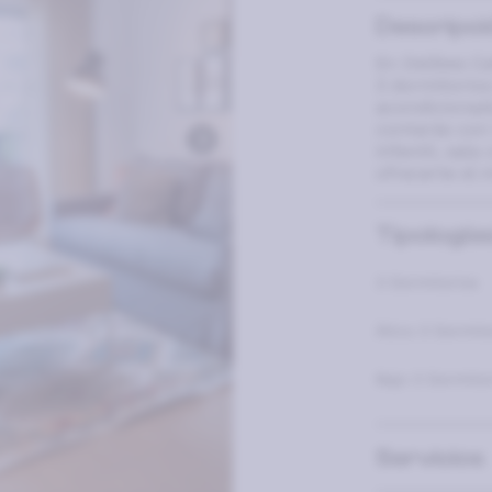
Descripci
En Delibes Ca
3 dormitorios
acondicionado
contarás con 
infantil, sal
ofrecerte el 
Tipologías
3 Dormitorios
Ático 3 Dormito
Bajo 3 Dormitor
Servicios