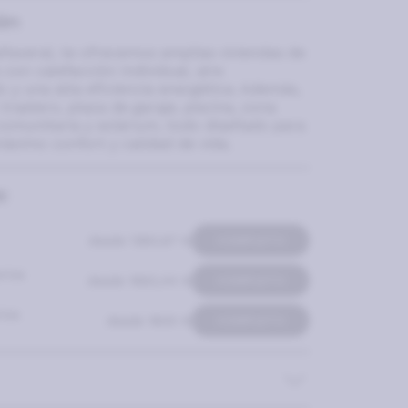
ón
ñaveral, te ofrecemos amplias viviendas de
 con calefacción individual, aire
 y una alta eficiencia energética. Además,
trastero, plaza de garaje, piscina, zona
a comunitaria y solárium, todo diseñado para
máximo confort y calidad de vida.
:
desde 1360,67 €
COMPLETO
rios
desde 1662,44 €
COMPLETO
ios
desde 1600 €
COMPLETO