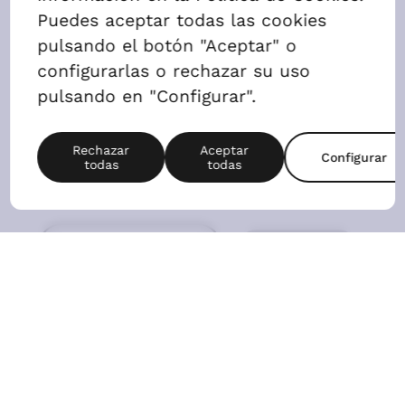
3 Dormitorios
AGENDAR VISITA
ALQUILAR
Precio
791,26 €
2
Superficie
88m
Nº de habitaciones
3D