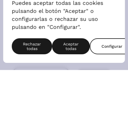
2 Dormitorios
AGENDAR VISITA
ALQUILAR
Precio
650,48 €
2
Superficie
80m
Nº de habitaciones
2D