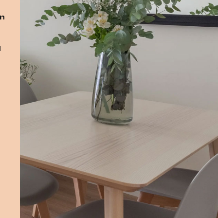
un
I
s